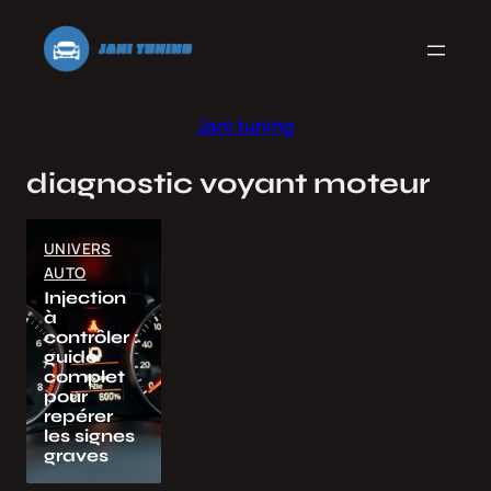
Aller
au
contenu
Jani tuning
diagnostic voyant moteur
UNIVERS
AUTO
Injection
à
contrôler :
guide
complet
pour
repérer
les signes
graves