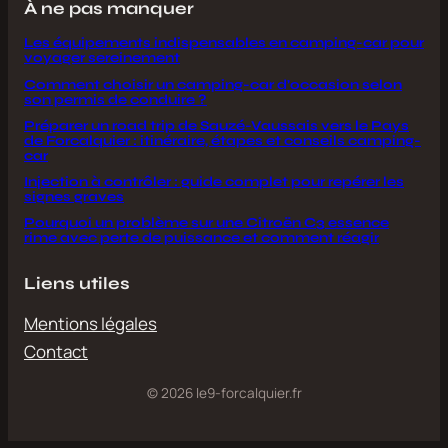
À ne pas manquer
Les équipements indispensables en camping-car pour
voyager sereinement
Comment choisir un camping-car d’occasion selon
son permis de conduire ?
Préparer un road trip de Sauzé-Vaussais vers le Pays
de Forcalquier : itinéraire, étapes et conseils camping-
car
Injection à contrôler : guide complet pour repérer les
signes graves
Pourquoi un problème sur une Citroën C3 essence
rime avec perte de puissance et comment réagir
Liens utiles
Mentions légales
Contact
© 2026 le9-forcalquier.fr